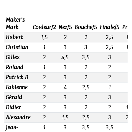
Maker's
Mark
Couleur/2
Nez/5
Bouche/5
Finale/5
Prix
Hubert
1,5
2
2
2,5
1,
Christian
1
3
3
2,5
1,
Gilles
2
4,5
3,5
3
2
Roland
1
3
2
2
2
Patrick B
2
3
2
2
2
Fabienne
2
4
2,5
1
2
Gérald
2
3
2
3
2
Didier
2
3
2
2
1,
Alexandre
2
1,5
2,5
3
2,
Jean-
1
3
3,5
3,5
3