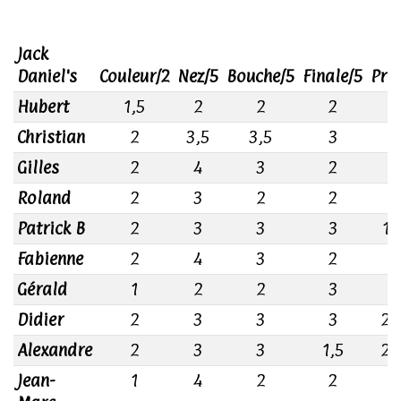
Jack
Daniel's
Couleur/2
Nez/5
Bouche/5
Finale/5
Prix
Hubert
1,5
2
2
2
1
Christian
2
3,5
3,5
3
2
Gilles
2
4
3
2
1
Roland
2
3
2
2
1
Patrick B
2
3
3
3
1,
Fabienne
2
4
3
2
1
Gérald
1
2
2
3
2
Didier
2
3
3
3
2,
Alexandre
2
3
3
1,5
2,
Jean-
1
4
2
2
2