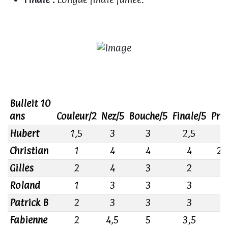
Bulleit 10
ans
Couleur/2
Nez/5
Bouche/5
Finale/5
Prix
Hubert
1,5
3
3
2,5
2
Christian
1
4
4
4
2,
Gilles
2
4
3
2
3
Roland
1
3
3
3
2
Patrick B
2
3
3
3
3
Fabienne
2
4,5
5
3,5
2