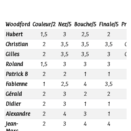
Woodford
Couleur/2
Nez/5
Bouche/5
Finale/5
Prix
Hubert
1,5
3
2,5
2
1
Christian
2
3,5
3,5
3,5
0,
Gilles
2
3,5
3,5
3
0,
Roland
1,5
3
3
3
1
Patrick B
2
2
1
1
1
Fabienne
1
2,5
4
3,5
1
Gérald
2
3
2
2
1
Didier
2
3
1
1
1
Alexandre
2
4
3
1
1
Jean-
2
3
4
4
2
Marc