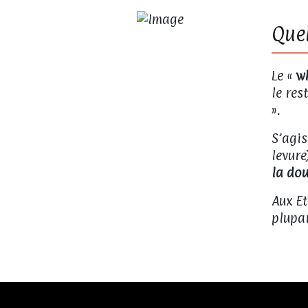
Quel
Le «
wh
le res
».
S’agis
levure
la dou
Aux E
plupar