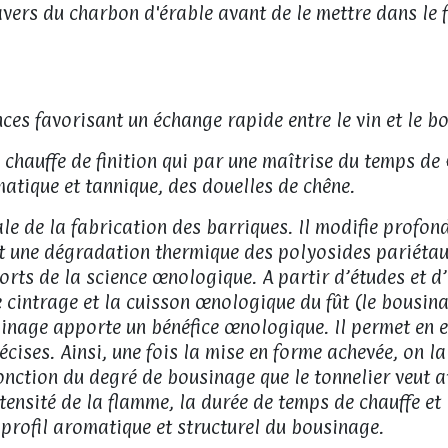
 travers du charbon d'érable avant de le mettre dans le
ces favorisant un échange rapide entre le vin et le b
e chauffe de finition qui par une maîtrise du temps de
atique et tannique, des douelles de chêne.
le de la fabrication des barriques. Il modifie prof
nt une dégradation thermique des polyosides pariétau
ports de la science œnologique. A partir d’études et 
e cintrage et la cuisson œnologique du fût (le bousina
inage apporte un bénéfice œnologique. Il permet en eff
ises. Ainsi, une fois la mise en forme achevée, on lai
onction du degré de bousinage que le tonnelier veut a
intensité de la flamme, la durée de temps de chauffe et
 profil aromatique et structurel du bousinage.