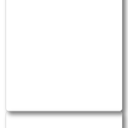
tels que la taille des grains, la teneur en
azote et/ou en humidité.
Pourquoi cela ?
Fondamentalement, trois arguments sont
avancés.
Premièrement, la contribution de l'orge
au goût du whisky est relativement
faible
Deuxièmement, la différence de goût
entre les différentes variétés d'orge est
négligeable
et enfin, le processus de distillation
élimine les caractéristiques restantes.
Eau