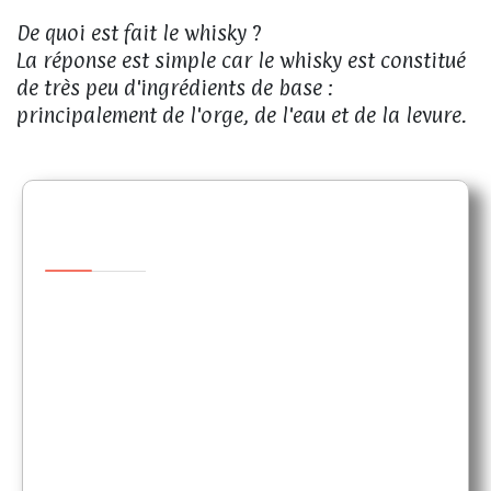
De quoi est fait le whisky ?
La réponse est simple car le whisky est constitué
de très peu d'ingrédients de base :
principalement de l'orge, de l'eau et de la levure.
Orge
Le whisky malté est fabriqué à partir
d'orge maltée. Différentes variétés d'orge
peuvent être utilisées pour la production
de whisky malté. Cependant, contrairement
par exemple aux raisins pour le vin, le
choix de l'orge est rarement basé sur le
goût. On suit plutôt des critères techniques